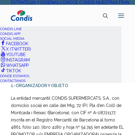
ESTRATEGIA Y ENSEÑAS
CONOCE CONDIS
NUESTRAS FRANQU
CONDIS LINE
CONDIS APP
SOCIAL MEDIA
FACEBOOK
X (TWITTER)
BASES LEGALES – SORTEO
YOUTUBE
INSTAGRAM
FLASH CANAL WHATSAPP
WHATSAPP
TIKTOK
DÓNDE ESTAMOS
CONTÁCTANOS
1.-ORGANIZADOR Y OBJETO
La entidad mercantil CONDIS SUPERMERCATS, S.A., con
domicilio social en calle del Mig, 72 (P.I. Pla d’en Coll) de
Montcada i Reixac (Barcelona), con CIF nº A-08721177,
inscrita en el Registro Mercantil de Barcelona al tomo
4861, folio 140, libro 4180 y hoja nº 54.745 (en adelante EL
PROMOTOR y/o EMPRESA ORGANIZADORA) organiza la