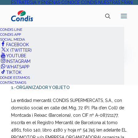
ESTRATEGIA Y ENSEÑAS
CONOCE CONDIS
NUESTRAS FRANQU
CONDIS LINE
CONDIS APP
SOCIAL MEDIA
FACEBOOK
X (TWITTER)
BASES LEGALES «UNILEVER –
YOUTUBE
INSTAGRAM
SORTEO TV»
WHATSAPP
TIKTOK
DÓNDE ESTAMOS
CONTÁCTANOS
1.-ORGANIZADOR Y OBJETO
La entidad mercantil CONDIS SUPERMERCATS, S.A., con
domicilio social en calle del Mig, 72 (P.I. Pla d’en Coll) de
Montcada i Reixac (Barcelona), con CIF nº A-08721177,
inscrita en el Registro Mercantil de Barcelona al tomo
4861, folio 140, libro 4180 y hoja nº 54.745 (en adelante EL
PROMOTOR y/o EMPRESA ORGANIZADORA) organiza la