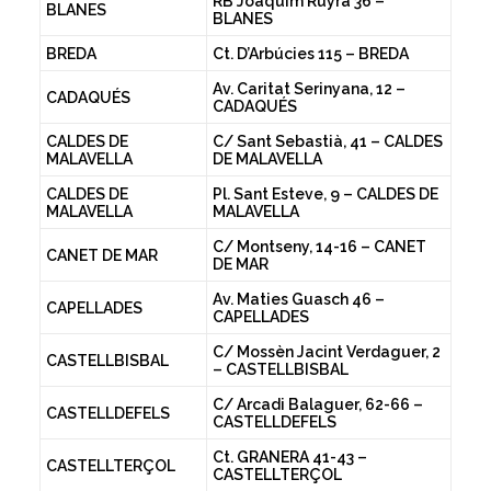
RB Joaquim Ruyra 36 –
BLANES
BLANES
BREDA
Ct. D’Arbúcies 115 – BREDA
Av. Caritat Serinyana, 12 –
CADAQUÉS
CADAQUÉS
CALDES DE
C/ Sant Sebastià, 41 – CALDES
MALAVELLA
DE MALAVELLA
CALDES DE
Pl. Sant Esteve, 9 – CALDES DE
MALAVELLA
MALAVELLA
C/ Montseny, 14-16 – CANET
CANET DE MAR
DE MAR
Av. Maties Guasch 46 –
CAPELLADES
CAPELLADES
C/ Mossèn Jacint Verdaguer, 2
CASTELLBISBAL
– CASTELLBISBAL
C/ Arcadi Balaguer, 62-66 –
CASTELLDEFELS
CASTELLDEFELS
Ct. GRANERA 41-43 –
CASTELLTERÇOL
CASTELLTERÇOL