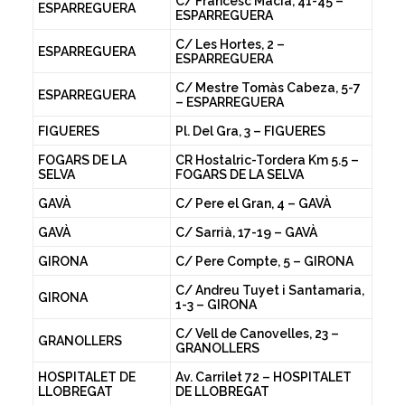
C/ Francesc Macià, 41-45 –
ESPARREGUERA
ESPARREGUERA
C/ Les Hortes, 2 –
ESPARREGUERA
ESPARREGUERA
C/ Mestre Tomàs Cabeza, 5-7
ESPARREGUERA
– ESPARREGUERA
FIGUERES
Pl. Del Gra, 3 – FIGUERES
FOGARS DE LA
CR Hostalric-Tordera Km 5.5 –
SELVA
FOGARS DE LA SELVA
GAVÀ
C/ Pere el Gran, 4 – GAVÀ
GAVÀ
C/ Sarrià, 17-19 – GAVÀ
GIRONA
C/ Pere Compte, 5 – GIRONA
C/ Andreu Tuyet i Santamaria,
GIRONA
1-3 – GIRONA
C/ Vell de Canovelles, 23 –
GRANOLLERS
GRANOLLERS
HOSPITALET DE
Av. Carrilet 72 – HOSPITALET
LLOBREGAT
DE LLOBREGAT