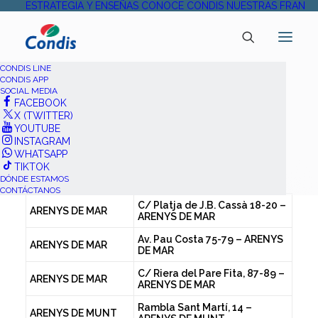
ESTRATEGIA Y ENSEÑAS
CONOCE CONDIS
NUESTRAS FRANQU
CONDIS LINE
CONDIS APP
SOCIAL MEDIA
FACEBOOK
X (TWITTER)
BOTIGUES CONDIS –
YOUTUBE
INSTAGRAM
COL·LABORACIÓ LA COPE
WHATSAPP
TIKTOK
DÓNDE ESTAMOS
CONTÁCTANOS
C/ Platja de J.B. Cassà 18-20 –
ARENYS DE MAR
ARENYS DE MAR
Av. Pau Costa 75-79 – ARENYS
ARENYS DE MAR
DE MAR
C/ Riera del Pare Fita, 87-89 –
ARENYS DE MAR
ARENYS DE MAR
Rambla Sant Martí, 14 –
ARENYS DE MUNT