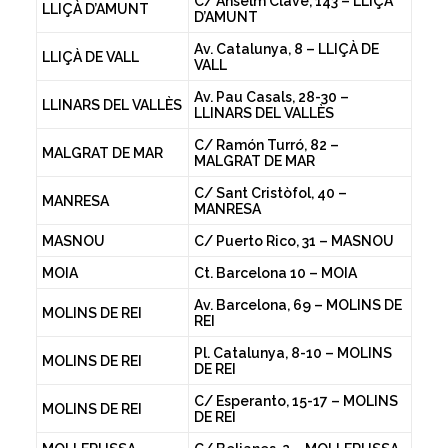
C/ Anselm Clavé, 143 – LLIÇÀ
LLIÇÀ D’AMUNT
D’AMUNT
Av. Catalunya, 8 – LLIÇÀ DE
LLIÇÀ DE VALL
VALL
Av. Pau Casals, 28-30 –
LLINARS DEL VALLÈS
LLINARS DEL VALLÈS
C/ Ramón Turró, 82 –
MALGRAT DE MAR
MALGRAT DE MAR
C/ Sant Cristòfol, 40 –
MANRESA
MANRESA
MASNOU
C/ Puerto Rico, 31 – MASNOU
MOIA
Ct. Barcelona 10 – MOIA
Av. Barcelona, 69 – MOLINS DE
MOLINS DE REI
REI
Pl. Catalunya, 8-10 – MOLINS
MOLINS DE REI
DE REI
C/ Esperanto, 15-17 – MOLINS
MOLINS DE REI
DE REI