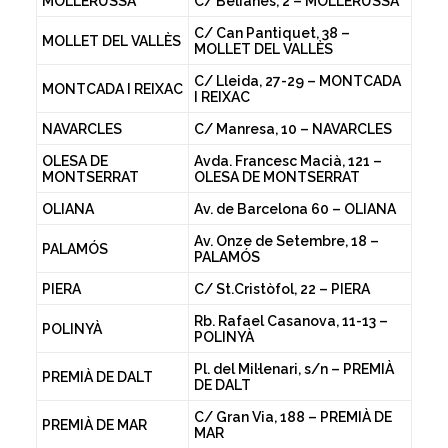
MOLLERUSSA
C/ Belianes, 2 – MOLLERUSSA
C/ Can Pantiquet, 38 –
MOLLET DEL VALLÈS
MOLLET DEL VALLÈS
C/ Lleida, 27-29 – MONTCADA
MONTCADA I REIXAC
I REIXAC
NAVARCLES
C/ Manresa, 10 – NAVARCLES
OLESA DE
Avda. Francesc Macià, 121 –
MONTSERRAT
OLESA DE MONTSERRAT
OLIANA
Av. de Barcelona 60 – OLIANA
Av. Onze de Setembre, 18 –
PALAMÓS
PALAMÓS
PIERA
C/ St.Cristòfol, 22 – PIERA
Rb. Rafael Casanova, 11-13 –
POLINYÀ
POLINYÀ
Pl. del Mil·lenari, s/n – PREMIÀ
PREMIÀ DE DALT
DE DALT
C/ Gran Via, 188 – PREMIÀ DE
PREMIÀ DE MAR
MAR