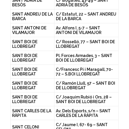
SANT ADRIÀ DE
C/ Bogatell, 43-49 – SANT
BESÒS
ADRIÀ DE BESÒS
SANT ANDREU DE LA
C/ Estatut, 22 – SANT ANDREU
BARCA
DE LA BARCA
SANT ANTONI DE
Av. Alfons I, 5-7 – SANT
VILAMAJOR
ANTONI DE VILAMAJOR
SANT BOI DE
C/ Rosselló, 77 – SANT BOI DE
LLOBREGAT
LLOBREGAT
SANT BOI DE
Pl. Forces Armades, 3 – SANT
LLOBREGAT
BOI DE LLOBREGAT
SANT BOI DE
C/Francesc Pi i Maragall, 70-
LLOBREGAT
72 – S.BOI LLOBREGAT
SANT BOI DE
C/ Ramón Llull, 57 – SANT BOI
LLOBREGAT
DE LLOBREGAT
SANT BOI DE
C/ Joaquim Rubió i Ors, 28 –
LLOBREGAT
SANT BOI DE LLOBREGAT
SANT CARLES DE LA
Av. Dels Esports, s/n – SANT
RÀPITA
CARLES DE LA RÀPITA
C/ Jaume I, 67- 69 – SANT
SANT CELONI