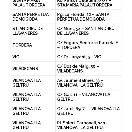
SANTA MARIA
Rb. Països Catalans,3-5-7 –
PALAUTORDERA
STA.MARIA PALAUTORDERA
SANTA PERPÈTUA
Pg. La Florida, 22 – SANTA
DE MOGODA
PERPÈTUA DE MOGODA
ST. ANDREU DE
C/ Munt, 54 – SANT ANDREU
LLAVANERES
DE LLAVANERES
C/ Fogars, Sector 11 Parcela E
TORDERA
– TORDERA
VIC
C/ Dr. Junyent, 5 – VIC
C/ Dos de Maig, 50 –
VILADECANS
VILADECANS
VILANOVA I LA
Av. Jaume Balmes, 33 –
GELTRÚ
VILANOVA I LA GELTRÚ
VILANOVA I LA
C/ Gas, 11 – VILANOVA I LA
GELTRÚ
GELTRÚ
VILANOVA I LA
C/ Jardí, 69-71 – VILANOVA I LA
GELTRÚ
GELTRÚ
VILANOVA I LA
Pl. Soler i Carbonell, s/n –
GELTRÚ
VILANOVA I LA GELTRÚ